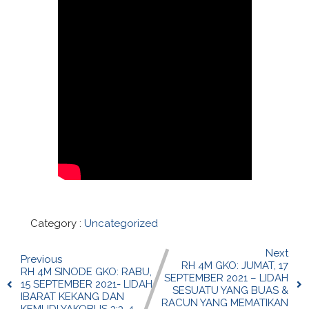
Category :
Uncategorized
Next
Previous
RH 4M GKO: JUMAT, 17
RH 4M SINODE GKO: RABU,
SEPTEMBER 2021 – LIDAH
15 SEPTEMBER 2021- LIDAH
SESUATU YANG BUAS &
IBARAT KEKANG DAN
RACUN YANG MEMATIKAN